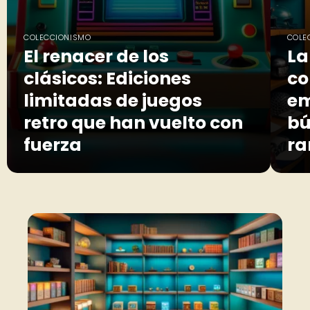
COLECCIONISMO
COLE
El renacer de los
La
clásicos: Ediciones
co
limitadas de juegos
em
retro que han vuelto con
bú
fuerza
ra