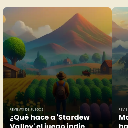
REVIEWS DE JUEGOS
REVI
¿Qué hace a 'Stardew
Ma
Valley' el juego indie
ha