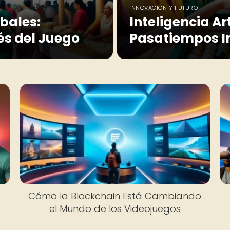
INNOVACIÓN Y FUTURO
bales:
Inteligencia Ar
és del Juego
Pasatiempos I
Cómo la Blockchain Está Cambiando
el Mundo de los Videojuegos