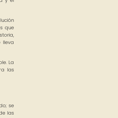
a y el
lución
es que
toria,
 lleva
le. La
ra las
do; se
de las