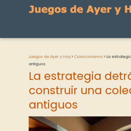
Juegos de Ayer y Hoy
Coleccionismo
La estrategi
antiguos
La estrategia det
construir una cole
antiguos