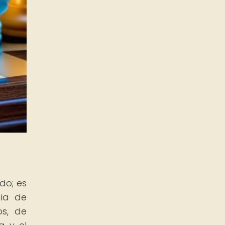
do; es
gia de
os, de