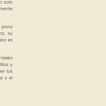
o solo
amente
 para
za, su
lor es
ambién
ilos y
er los
z y el