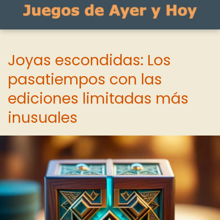
Joyas escondidas: Los
pasatiempos con las
ediciones limitadas más
inusuales