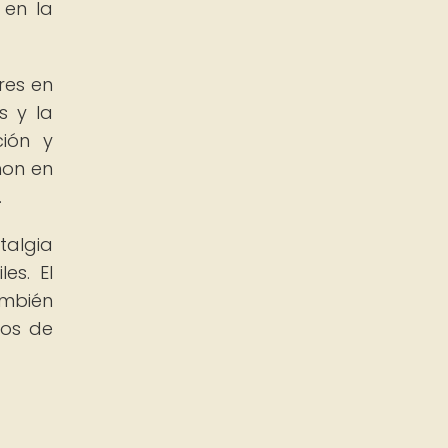
 en la
res en
s y la
ción y
mon en
.
talgia
es. El
ambién
nos de