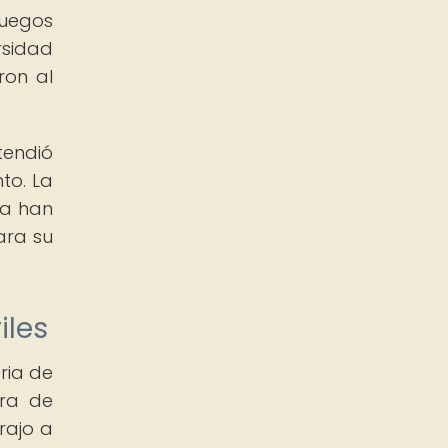
juegos
rsidad
ron al
tendió
to. La
ia han
ara su
iles
ria de
ura de
rajo a