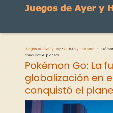
Juegos de Ayer y Hoy
Cultura y Sociedad
Pokémon 
conquistó el planeta
Pokémon Go: La fu
globalización en e
conquistó el plan