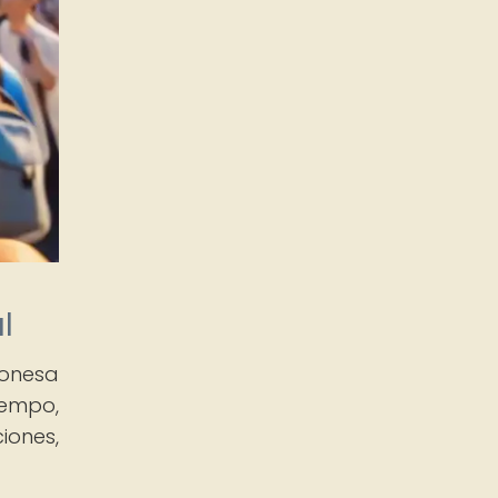
l
ponesa
iempo,
iones,