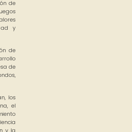
ión de
juegos
alores
idad y
ión de
rrollo
esa de
ondos,
n, los
na, el
miento
encia
n y la