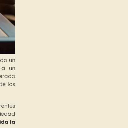
ado un
o a un
nerado
de los
rentes
ciedad
ida la