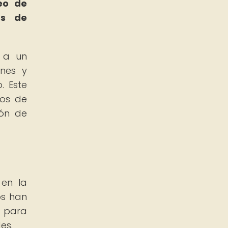
eo de
as de
o a un
ones y
. Este
gos de
ión de
 en la
os han
d para
es.