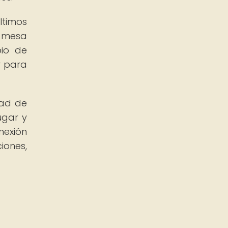
ltimos
e mesa
bio de
r para
dad de
ugar y
nexión
iones,