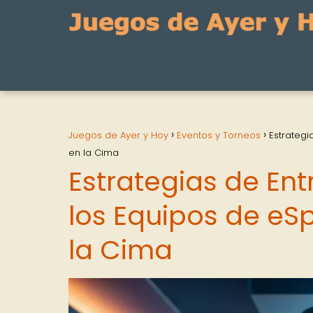
Juegos de Ayer y Hoy
Eventos y Torneos
Estrategi
en la Cima
Estrategias de En
los Equipos de eS
la Cima