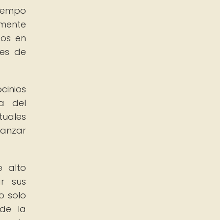
tiempo
mente
gos en
nes de
inios
ia del
tuales
canzar
e alto
r sus
o solo
 de la