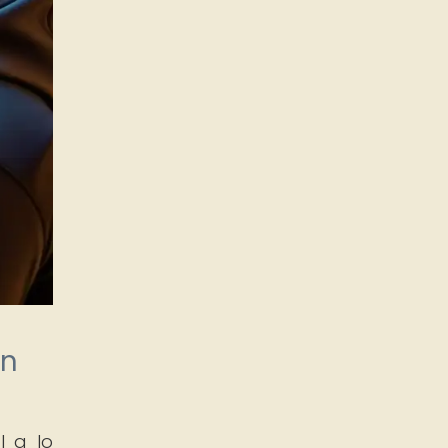
ón
l a lo