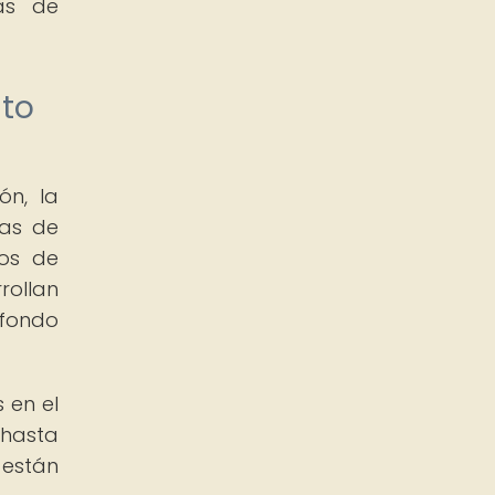
ias de
ito
ón, la
ias de
pos de
rollan
 fondo
 en el
 hasta
 están