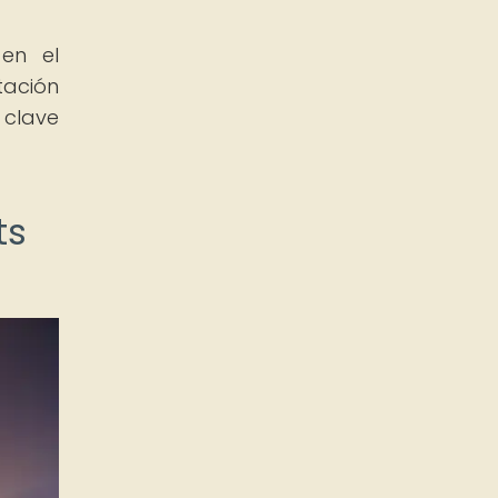
en el
ación
 clave
ts