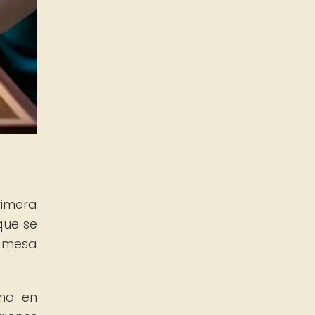
rimera
que se
a mesa
ona en