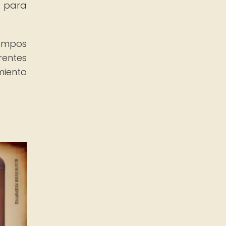
n para
iempos
entes
miento