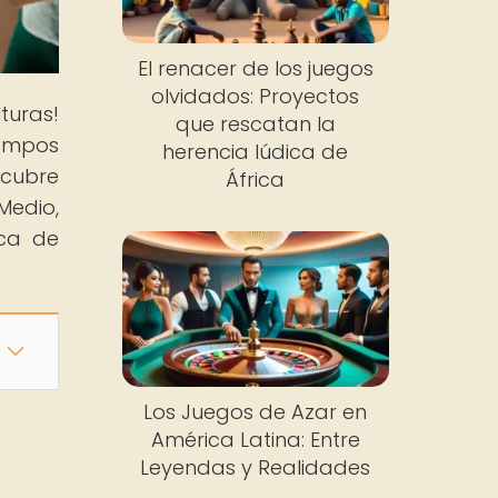
El renacer de los juegos
olvidados: Proyectos
turas!
que rescatan la
iempos
herencia lúdica de
scubre
África
edio,
ica de
Los Juegos de Azar en
América Latina: Entre
Leyendas y Realidades