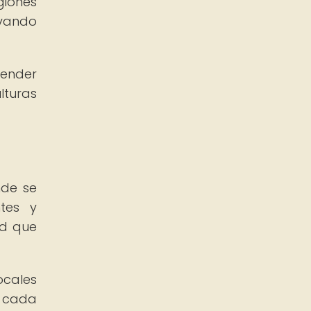
giones
evando
cender
lturas
nde se
tes y
ad que
ocales
n cada