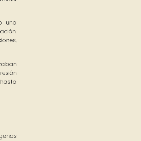
mo una
ación.
iones,
izaban
resión
 hasta
ígenas