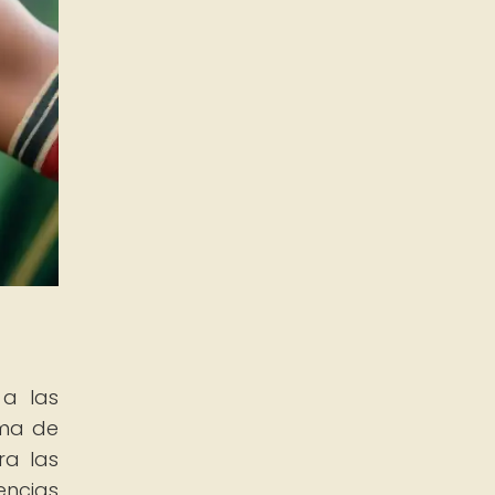
 a las
rma de
ra las
encias