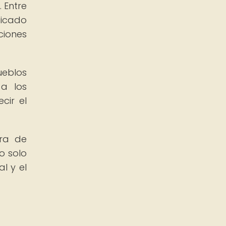
 Entre
ticado
ciones
ueblos
a los
cir el
era de
o solo
l y el