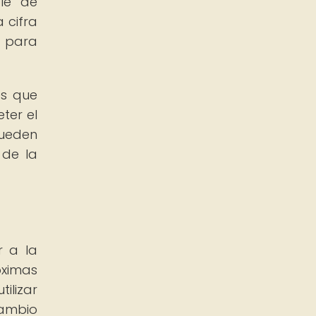
ble de
 cifra
s para
es que
ter el
pueden
 de la
r a la
óximas
ilizar
cambio