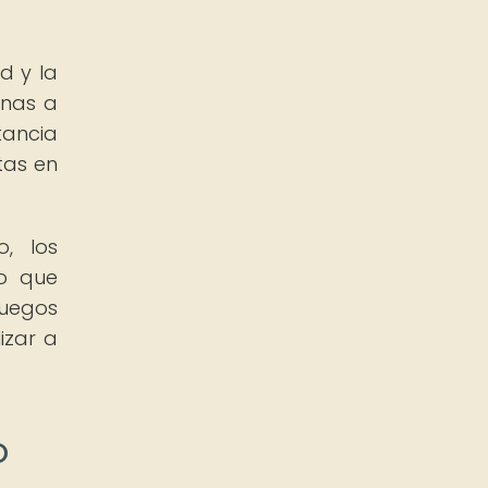
d y la
onas a
tancia
tas en
o, los
no que
juegos
izar a
o