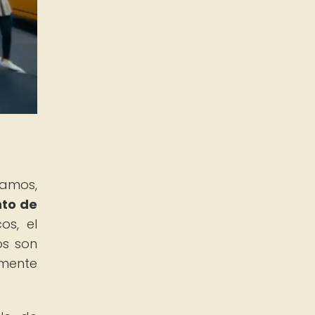
camos,
nto de
os, el
os son
amente