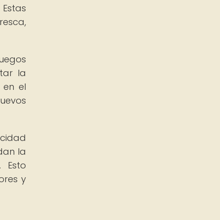
 Estas
esca,
juegos
tar la
 en el
nuevos
acidad
dan la
. Esto
ores y