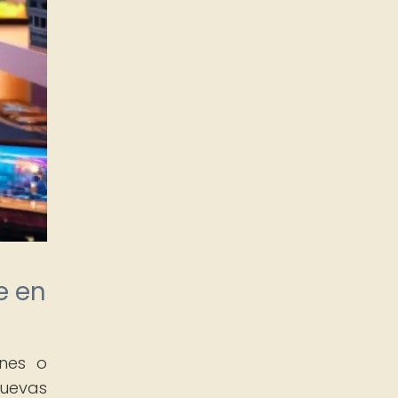
e en
ones o
nuevas