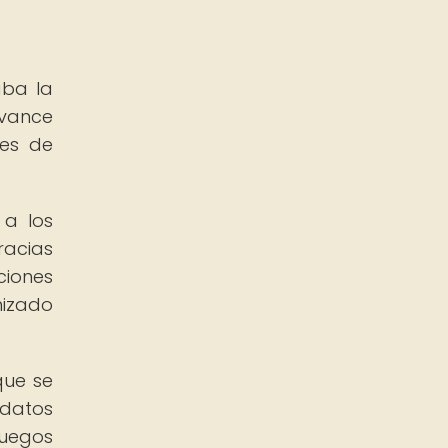
aba la
avance
nes de
 a los
racias
ciones
mizado
que se
 datos
juegos