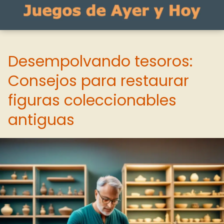
Desempolvando tesoros:
Consejos para restaurar
figuras coleccionables
antiguas