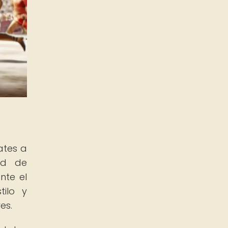
ates a
ad de
nte el
ilo y
es.