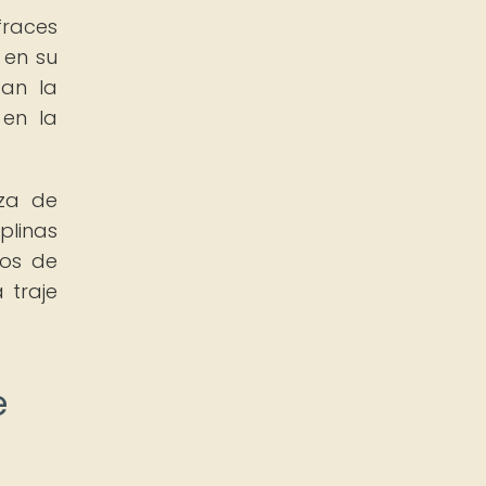
fraces
 en su
tan la
 en la
eza de
plinas
nos de
 traje
e