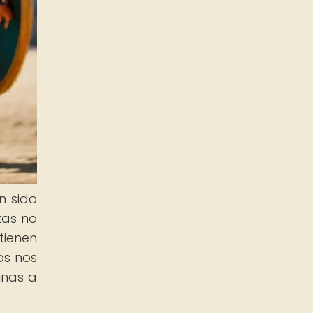
n sido
tas no
tienen
os nos
inas a