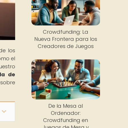
Crowdfunding: La
Nueva Frontera para los
Creadores de Juegos
de los
ómo el
uestro
da de
 sobre
De la Mesa al
Ordenador:
Crowdfunding en
Juegos de Mesa y