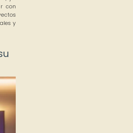
ar con
ectos
ales y
su