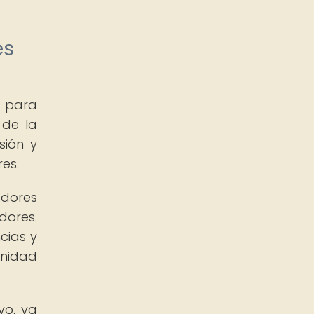
es
l para
 de la
sión y
es.
adores
dores.
cias y
unidad
vo, ya