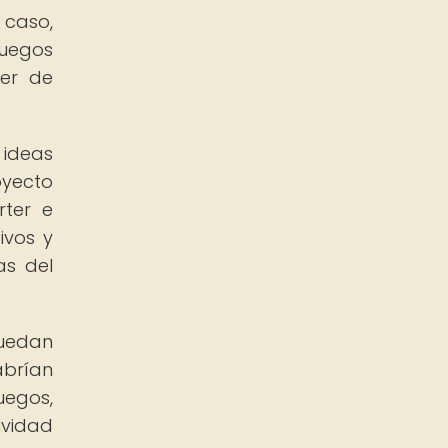
 caso,
juegos
der de
 ideas
oyecto
rter e
ivos y
as del
puedan
abrían
uegos,
ividad