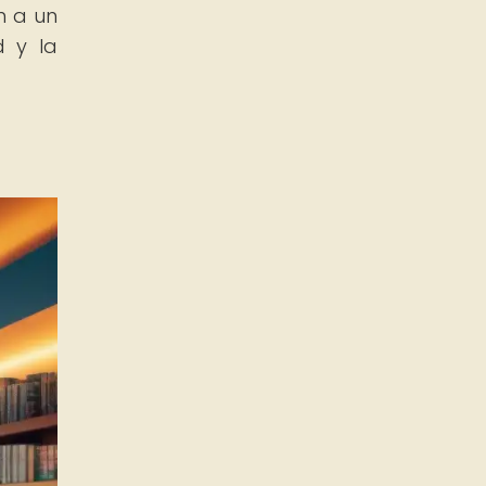
n a un
d y la