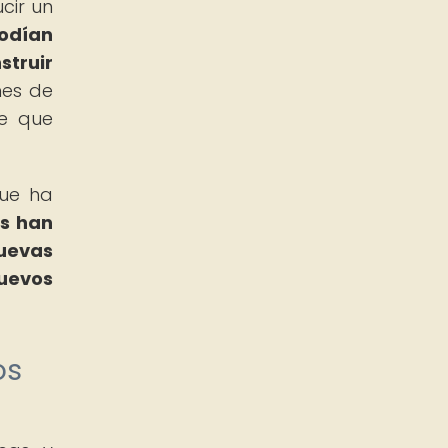
cir un
odían
struir
nes de
ie que
que ha
s han
nuevas
nuevos
os