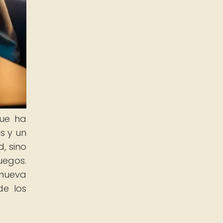
que ha
s y un
, sino
uegos.
 nueva
de los