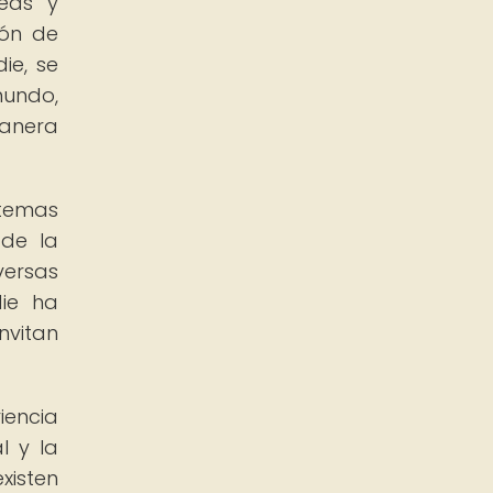
deas y
ión de
ie, se
mundo,
manera
temas
 de la
versas
die ha
nvitan
iencia
l y la
xisten