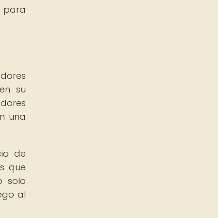
s para
adores
 en su
adores
en una
cia de
es que
o solo
ego al