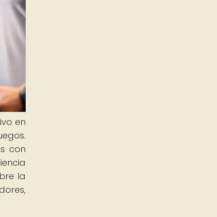
ivo en
uegos.
es con
iencia
bre la
ores,