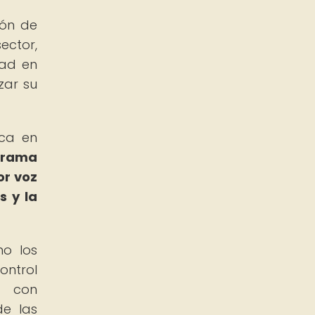
ión de
ector,
dad en
zar su
oca en
grama
or voz
s y la
mo los
ontrol
s con
de las