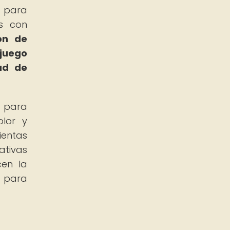
s para
as con
ión de
 juego
ad de
s para
olor y
ientas
ativas
cen la
d para