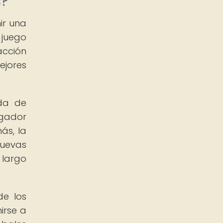
s?
ir una
 juego
acción
ejores
ada de
ugador
ás, la
nuevas
 largo
de los
irse a