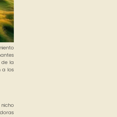
miento
nantes
 de la
 a los
 nicho
adoras