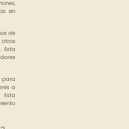
hones,
as sin
mos de
 otros
. Esta
adores
l para
ores a
 Esta
miento