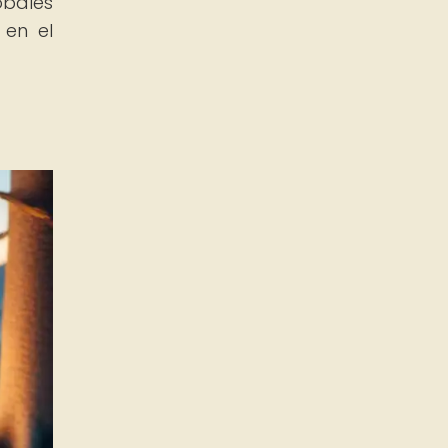
obales
 en el