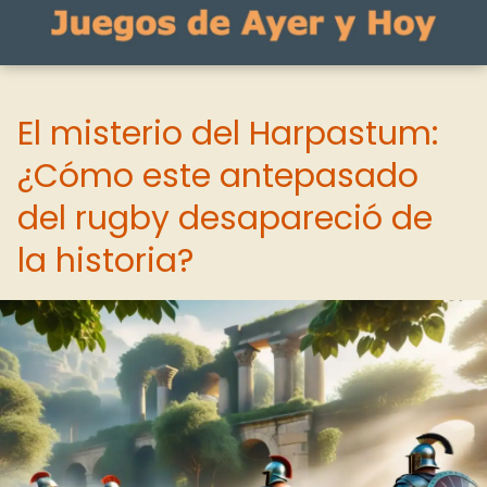
El misterio del Harpastum:
¿Cómo este antepasado
del rugby desapareció de
la historia?