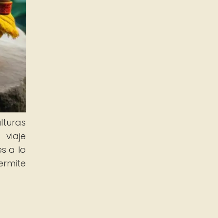
lturas
 viaje
s a lo
ermite