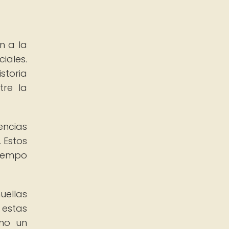
n a la
iales.
storia
tre la
encias
 Estos
tiempo
uellas
 estas
omo un