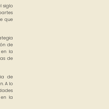
 siglo
partes
de que
ategia
ión de
 en la
nas de
ria de
. A lo
idades
 en la