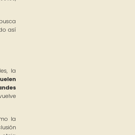
 busca
do así
es, la
suelen
randes
vuelve
omo la
lusión