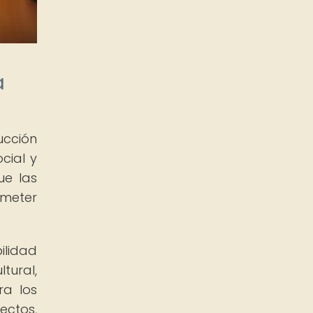
a
ucción
cial y
ue las
ometer
bilidad
tural,
ra los
ectos,