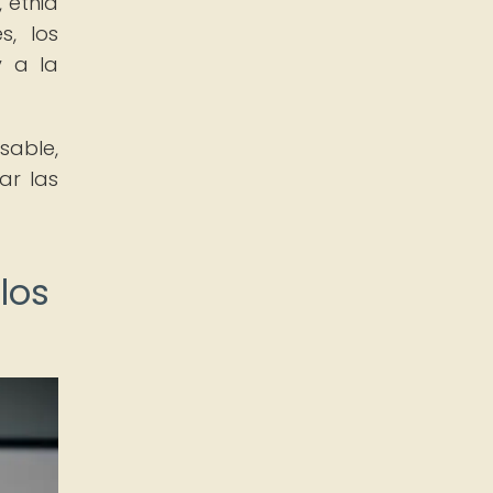
 etnia
s, los
y a la
sable,
ar las
 los