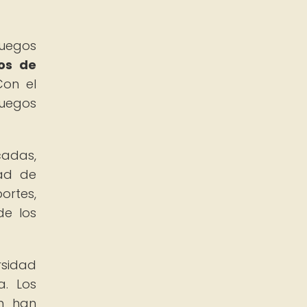
juegos
nos de
on el
juegos
cadas,
dad de
ortes,
de los
rsidad
a. Los
én han