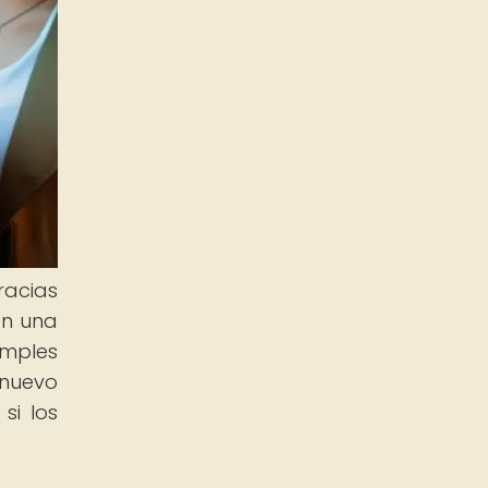
racias
en una
imples
 nuevo
si los