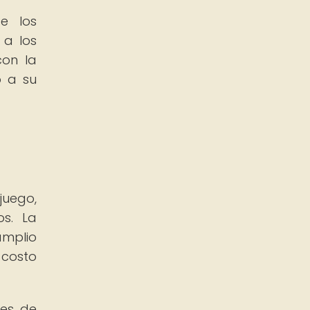
e los
 a los
con la
o a su
uego,
os. La
amplio
 costo
res de