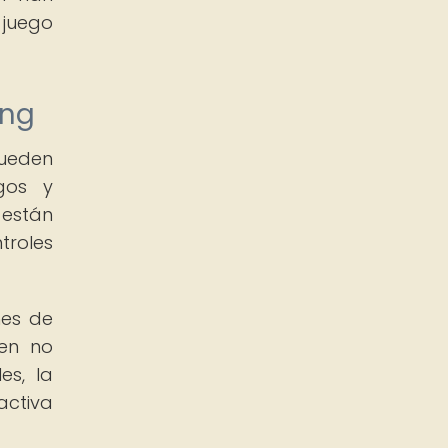
juego
ing
pueden
egos y
 están
troles
nes de
den no
es, la
activa