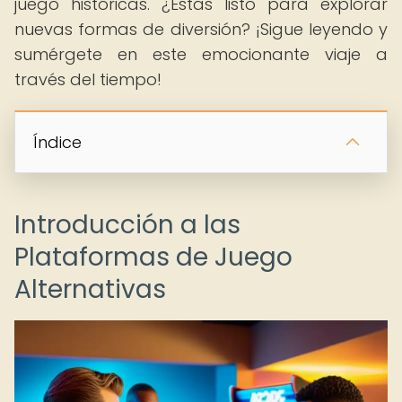
juego históricas. ¿Estás listo para explorar
nuevas formas de diversión? ¡Sigue leyendo y
sumérgete en este emocionante viaje a
través del tiempo!
Índice
Introducción a las
Plataformas de Juego
Alternativas