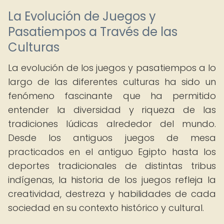
La Evolución de Juegos y
Pasatiempos a Través de las
Culturas
La evolución de los juegos y pasatiempos a lo
largo de las diferentes culturas ha sido un
fenómeno fascinante que ha permitido
entender la diversidad y riqueza de las
tradiciones lúdicas alrededor del mundo.
Desde los antiguos juegos de mesa
practicados en el antiguo Egipto hasta los
deportes tradicionales de distintas tribus
indígenas, la historia de los juegos refleja la
creatividad, destreza y habilidades de cada
sociedad en su contexto histórico y cultural.