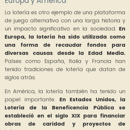
Europa y América
La lotería es otro ejemplo de una plataforma
de juego alternativa con una larga historia y
un impacto significativo en la sociedad.
En
Europa, la lotería ha sido utilizada como
una forma de recaudar fondos para
diversas causas desde la Edad Media.
Países como España, Italia y Francia han
tenido tradiciones de lotería que datan de
siglos atrás.
En América, la lotería también ha tenido un
papel importante.
En Estados Unidos, la
Lotería de la Beneficencia Pública se
estableció en el siglo XIX para financiar
obras de caridad y proyectos de