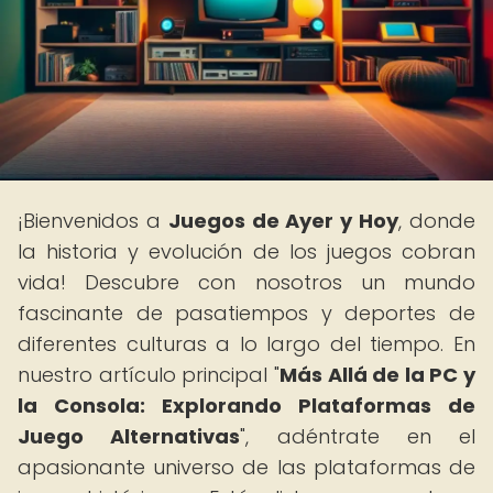
¡Bienvenidos a
Juegos de Ayer y Hoy
, donde
la historia y evolución de los juegos cobran
vida! Descubre con nosotros un mundo
fascinante de pasatiempos y deportes de
diferentes culturas a lo largo del tiempo. En
nuestro artículo principal "
Más Allá de la PC y
la Consola: Explorando Plataformas de
Juego Alternativas
", adéntrate en el
apasionante universo de las plataformas de