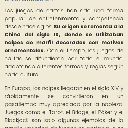
Los juegos de cartas han sido una forma
popular de entretenimiento y competencia
desde hace siglos.
Su origen se remonta a la
China del siglo IX, donde se utilizaban
naipes de marfil decorados con motivos
ornamentales.
Con el tiempo, los juegos de
cartas se difundieron por todo el mundo,
adoptando diferentes formas y reglas según
cada cultura.
En Europa, los naipes llegaron en el siglo XIV y
rápidamente se convirtieron en un
pasatiempo muy apreciado por la nobleza.
Juegos como el Tarot, el Bridge, el Póker y el
Blackjack son solo algunos ejemplos de la