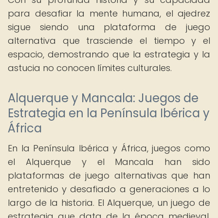
para desafiar la mente humana, el ajedrez
sigue siendo una plataforma de juego
alternativa que trasciende el tiempo y el
espacio, demostrando que la estrategia y la
astucia no conocen límites culturales.
Alquerque y Mancala: Juegos de
Estrategia en la Península Ibérica y
África
En la Península Ibérica y África, juegos como
el Alquerque y el Mancala han sido
plataformas de juego alternativas que han
entretenido y desafiado a generaciones a lo
largo de la historia. El Alquerque, un juego de
estrategia que data de la época medieval,