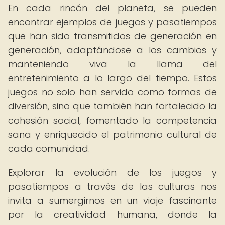
En cada rincón del planeta, se pueden
encontrar ejemplos de juegos y pasatiempos
que han sido transmitidos de generación en
generación, adaptándose a los cambios y
manteniendo viva la llama del
entretenimiento a lo largo del tiempo. Estos
juegos no solo han servido como formas de
diversión, sino que también han fortalecido la
cohesión social, fomentado la competencia
sana y enriquecido el patrimonio cultural de
cada comunidad.
Explorar la evolución de los juegos y
pasatiempos a través de las culturas nos
invita a sumergirnos en un viaje fascinante
por la creatividad humana, donde la