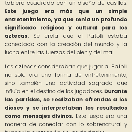
tablero cuadrado con un diseño de casillas.
Este juego era más que un simple
entretenimiento, ya que tenía un profundo
significado religioso y cultural para los
aztecas.
Se creía que el Patolli estaba
conectado con la creación del mundo y la
lucha entre las fuerzas del bien y del mal.
Los aztecas consideraban que jugar al Patolli
no solo era una forma de entretenimiento,
sino también una actividad sagrada que
influía en el destino de los jugadores.
Durante
las partidas, se realizaban ofrendas a los
dioses y se interpretaban los resultados
como mensajes divinos.
Este juego era una
manera de conectar con lo sobrenatural y