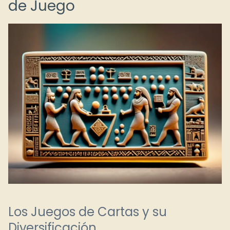
de Juego
Los Juegos de Cartas y su
Diversificación