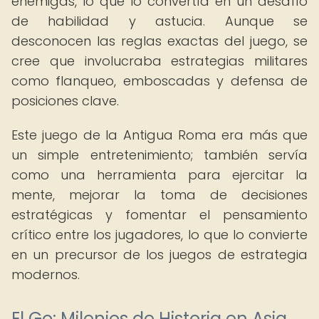
enemigas, lo que lo convertía en un desafío
de habilidad y astucia. Aunque se
desconocen las reglas exactas del juego, se
cree que involucraba estrategias militares
como flanqueo, emboscadas y defensa de
posiciones clave.
Este juego de la Antigua Roma era más que
un simple entretenimiento; también servía
como una herramienta para ejercitar la
mente, mejorar la toma de decisiones
estratégicas y fomentar el pensamiento
crítico entre los jugadores, lo que lo convierte
en un precursor de los juegos de estrategia
modernos.
El Go: Milenios de Historia en Asia