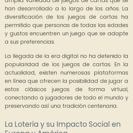
amplia variedad de juegos de cartas que se
han desarrollado a lo largo de los años. La
diversificación de los juegos de cartas ha
permitido que personas de todas las edades
y gustos encuentren un juego que se adapte
a sus preferencias.
La llegada de la era digital no ha detenido la
popularidad de los juegos de cartas. En la
actualidad, existen numerosas plataformas
en línea que ofrecen la posibilidad de jugar a
estos clásicos juegos de forma virtual,
conectando a jugadores de todo el mundo y
preservando así una tradición centenaria.
La Lotería y su Impacto Social en