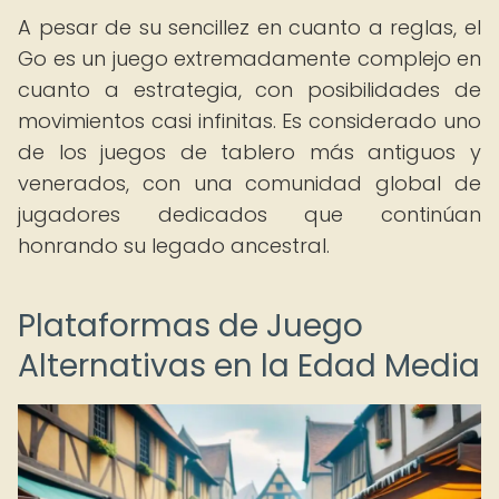
A pesar de su sencillez en cuanto a reglas, el
Go es un juego extremadamente complejo en
cuanto a estrategia, con posibilidades de
movimientos casi infinitas. Es considerado uno
de los juegos de tablero más antiguos y
venerados, con una comunidad global de
jugadores dedicados que continúan
honrando su legado ancestral.
Plataformas de Juego
Alternativas en la Edad Media