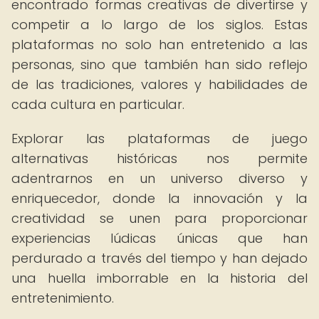
encontrado formas creativas de divertirse y
competir a lo largo de los siglos. Estas
plataformas no solo han entretenido a las
personas, sino que también han sido reflejo
de las tradiciones, valores y habilidades de
cada cultura en particular.
Explorar las plataformas de juego
alternativas históricas nos permite
adentrarnos en un universo diverso y
enriquecedor, donde la innovación y la
creatividad se unen para proporcionar
experiencias lúdicas únicas que han
perdurado a través del tiempo y han dejado
una huella imborrable en la historia del
entretenimiento.