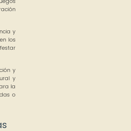
juegos
ración
ncia y
en los
festar
ción y
ural y
ara la
adas o
as