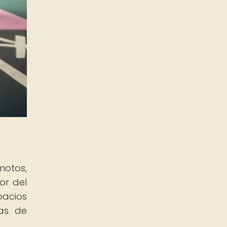
motos,
or del
pacios
nas de