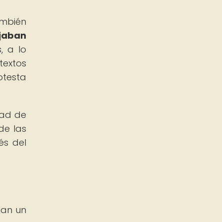
ambién
jaban
 a lo
textos
otesta
dad de
de las
és del
ñan un