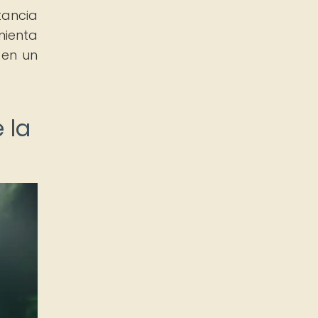
tancia
mienta
 en un
 la