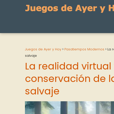
Juegos de Ayer y Hoy
Pasatiempos Modernos
La r
salvaje
La realidad virtual
conservación de la
salvaje