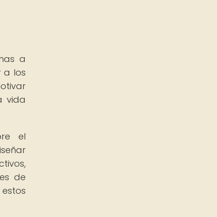
onas a
 a los
otivar
a vida
bre el
iseñar
tivos,
mes de
 estos