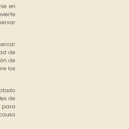
rse en
vierte
servar
cercar
dad de
ión de
re los
optado
les de
o para
causa