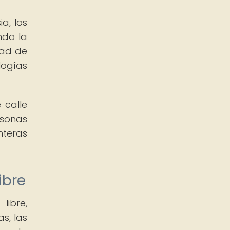
a, los
ndo la
dad de
logías
 calle
rsonas
nteras
ibre
libre,
s, las