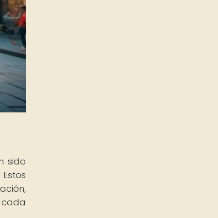
n sido
 Estos
ación,
e cada